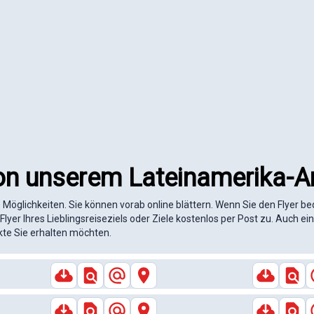
on unserem Lateinamerika-An
Möglichkeiten. Sie können vorab online blättern. Wenn Sie den Flyer b
Flyer Ihres Lieblingsreiseziels oder Ziele kostenlos per Post zu. Auch 
kte Sie erhalten möchten.
Peru & Bolivien
Südamer
ere
Unsere
Peru
hlights
Highlights
Biketouren
Kar
Bolivien
Arge
ere
Unsere
, die bewegen!
30 Jahre avenTOURa
B