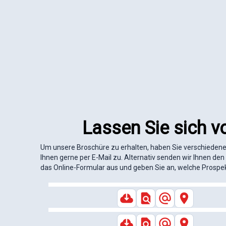
Lassen Sie sich v
Um unsere Broschüre zu erhalten, haben Sie verschiedene 
Ihnen gerne per E-Mail zu. Alternativ senden wir Ihnen den 
das Online-Formular aus und geben Sie an, welche Prospe
Mittelamerika
Unsere
Uns
Panama
Highlights
Hig
Cuba
Nicaragua
Unsere
Uns
Guatemala-Belize
Reisen
Mexiko