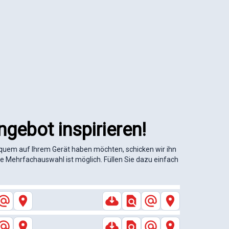
gebot inspirieren!
equem auf Ihrem Gerät haben möchten, schicken wir ihn
eine Mehrfachauswahl ist möglich. Füllen Sie dazu einfach
ika
Costa Rica
Unsere
Chile
Costa Rica
Highlights
ibik
Ecuador &
ntinien
Reisen, die bewegen!
30 Jahre avenTOURa
Unsere
rasilien
Uruguay